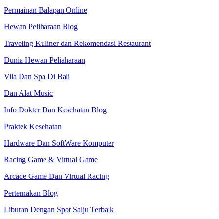
Permainan Balapan Online
Hewan Peliharaan Blog
Traveling Kuliner dan Rekomendasi Restaurant
Dunia Hewan Peliaharaan
Vila Dan Spa Di Bali
Dan Alat Music
Info Dokter Dan Kesehatan Blog
Praktek Kesehatan
Hardware Dan SoftWare Komputer
Racing Game & Virtual Game
Arcade Game Dan Virtual Racing
Perternakan Blog
Liburan Dengan Spot Salju Terbaik