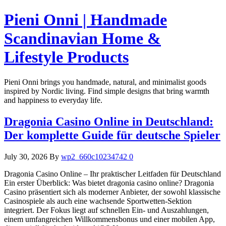
Skip
Pieni Onni | Handmade
to
the
Scandinavian Home &
content
Lifestyle Products
Pieni Onni brings you handmade, natural, and minimalist goods
inspired by Nordic living. Find simple designs that bring warmth
and happiness to everyday life.
Dragonia Casino Online in Deutschland:
Der komplette Guide für deutsche Spieler
July 30, 2026
By
wp2_660c10234742
0
Dragonia Casino Online – Ihr praktischer Leitfaden für Deutschland
Ein erster Überblick: Was bietet dragonia casino online? Dragonia
Casino präsentiert sich als moderner Anbieter, der sowohl klassische
Casinospiele als auch eine wachsende Sportwetten‑Sektion
integriert. Der Fokus liegt auf schnellen Ein- und Auszahlungen,
einem umfangreichen Willkommensbonus und einer mobilen App,