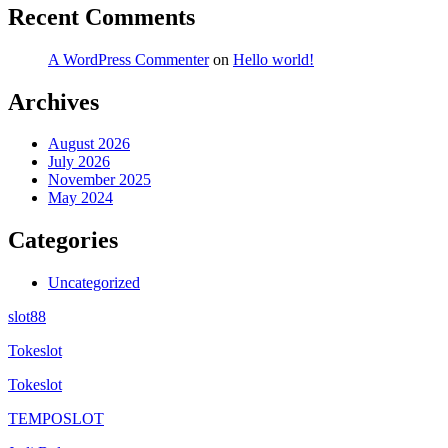
Recent Comments
A WordPress Commenter
on
Hello world!
Archives
August 2026
July 2026
November 2025
May 2024
Categories
Uncategorized
slot88
Tokeslot
Tokeslot
TEMPOSLOT