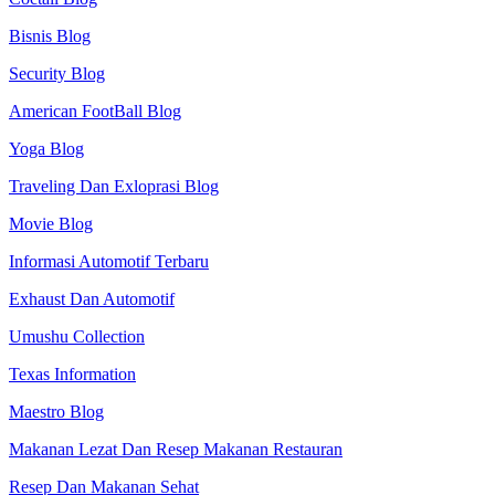
Bisnis Blog
Security Blog
American FootBall Blog
Yoga Blog
Traveling Dan Exloprasi Blog
Movie Blog
Informasi Automotif Terbaru
Exhaust Dan Automotif
Umushu Collection
Texas Information
Maestro Blog
Makanan Lezat Dan Resep Makanan Restauran
Resep Dan Makanan Sehat