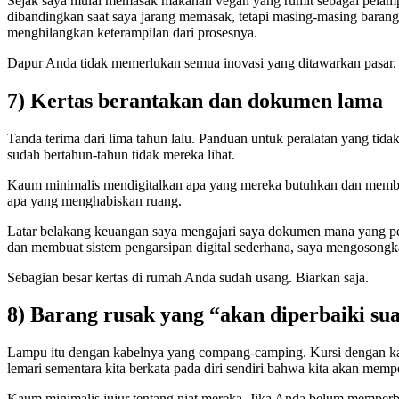
Sejak saya mulai memasak makanan vegan yang rumit sebagai pelampias
dibandingkan saat saya jarang memasak, tetapi masing-masing baran
menghilangkan keterampilan dari prosesnya.
Dapur Anda tidak memerlukan semua inovasi yang ditawarkan pasar.
7) Kertas berantakan dan dokumen lama
Tanda terima dari lima tahun lalu. Panduan untuk peralatan yang tid
sudah bertahun-tahun tidak mereka lihat.
Kaum minimalis mendigitalkan apa yang mereka butuhkan dan membu
apa yang menghabiskan ruang.
Latar belakang keuangan saya mengajari saya dokumen mana yang pen
dan membuat sistem pengarsipan digital sederhana, saya mengosongka
Sebagian besar kertas di rumah Anda sudah usang. Biarkan saja.
8) Barang rusak yang “akan diperbaiki sua
Lampu itu dengan kabelnya yang compang-camping. Kursi dengan kaki
lemari sementara kita berkata pada diri sendiri bahwa kita akan mempe
Kaum minimalis jujur ​​tentang niat mereka. Jika Anda belum memperb