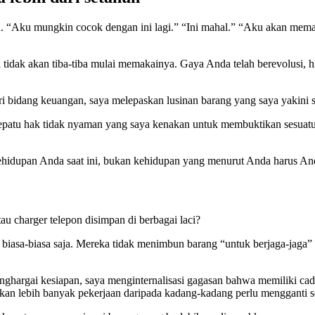
ku mungkin cocok dengan ini lagi.” “Ini mahal.” “Aku akan memakai
idak akan tiba-tiba mulai memakainya. Gaya Anda telah berevolusi, h
ri bidang keuangan, saya melepaskan lusinan barang yang saya yakini 
Sepatu hak tidak nyaman yang saya kenakan untuk membuktikan sesuatu
ehidupan Anda saat ini, bukan kehidupan yang menurut Anda harus And
u charger telepon disimpan di berbagai laci?
 biasa-biasa saja. Mereka tidak menimbun barang “untuk berjaga-jaga
menghargai kesiapan, saya menginternalisasi gagasan bahwa memiliki
an lebih banyak pekerjaan daripada kadang-kadang perlu mengganti s