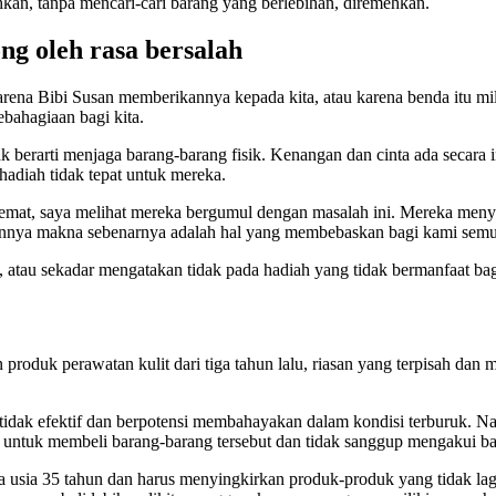
n, tanpa mencari-cari barang yang berlebihan, diremehkan.
ng oleh rasa bersalah
rena Bibi Susan memberikannya kepada kita, atau karena benda itu mi
ebahagiaan bagi kita.
rarti menjaga barang-barang fisik. Kenangan dan cinta ada secara ind
adiah tidak tepat untuk mereka.
erhemat, saya melihat mereka bergumul dengan masalah ini. Mereka me
kannya makna sebenarnya adalah hal yang membebaskan bagi kami semu
tau sekadar mengatakan tidak pada hadiah yang tidak bermanfaat ba
duk perawatan kulit dari tiga tahun lalu, riasan yang terpisah dan me
t tidak efektif dan berpotensi membahayakan dalam kondisi terburuk
ang untuk membeli barang-barang tersebut dan tidak sanggup mengakui
a usia 35 tahun dan harus menyingkirkan produk-produk yang tidak lagi