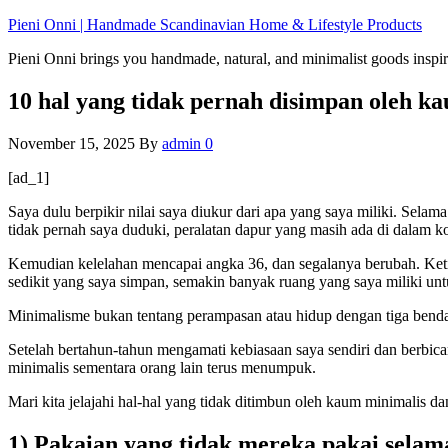
Skip
Pieni Onni | Handmade Scandinavian Home & Lifestyle Products
to
Pieni Onni brings you handmade, natural, and minimalist goods inspir
the
content
10 hal yang tidak pernah disimpan oleh k
November 15, 2025
By
admin
0
[ad_1]
Saya dulu berpikir nilai saya diukur dari apa yang saya miliki. Sel
tidak pernah saya duduki, peralatan dapur yang masih ada di dalam ko
Kemudian kelelahan mencapai angka 36, ​​dan segalanya berubah. Ke
sedikit yang saya simpan, semakin banyak ruang yang saya miliki unt
Minimalisme bukan tentang perampasan atau hidup dengan tiga benda 
Setelah bertahun-tahun mengamati kebiasaan saya sendiri dan berbic
minimalis sementara orang lain terus menumpuk.
Mari kita jelajahi hal-hal yang tidak ditimbun oleh kaum minimalis 
1) Pakaian yang tidak mereka pakai selama