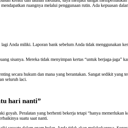
an kreatif dan latihan meditasi, saya menjadi sangat memperhatikan p
g mendapatkan ruangnya melalui penggunaan rutin. Ada kepuasan dalam
ak lagi Anda miliki. Laporan bank sebelum Anda tidak menggunakan kert
ang sisanya. Mereka tidak menyimpan kertas “untuk berjaga-jaga” k
ting secara hukum dan mana yang berantakan. Sangat sedikit yang ter
n seluruh laci.
tu hari nanti”
 goyah. Peralatan yang berhenti bekerja tetapi “hanya memerlukan k
rbaikinya suatu saat nanti.
aiki sesuatu dalam enam bulan, Anda tidak akan melakukannya. Segera 