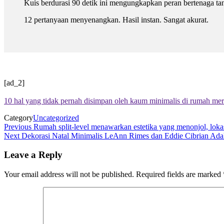
Kuis berdurasi 90 detik ini mengungkapkan peran bertenaga t
12 pertanyaan menyenangkan. Hasil instan. Sangat akurat.
[ad_2]
10 hal yang tidak pernah disimpan oleh kaum minimalis di rumah me
Category
Uncategorized
Post
Previous
Previous
Rumah split-level menawarkan estetika yang menonjol, loka
Post
Next
Next
Dekorasi Natal Minimalis LeAnn Rimes dan Eddie Cibrian Ad
navigation
Post
Leave a Reply
Your email address will not be published.
Required fields are marked