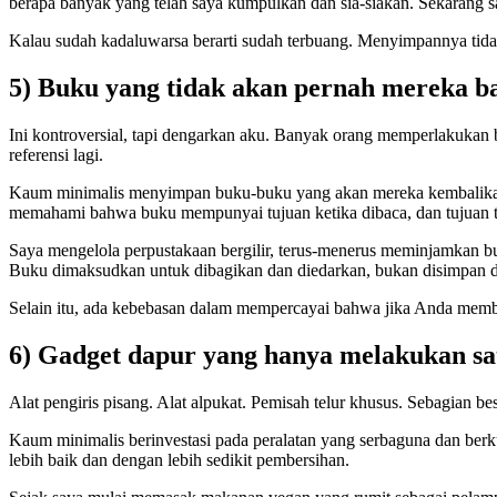
berapa banyak yang telah saya kumpulkan dan sia-siakan. Sekarang s
Kalau sudah kadaluwarsa berarti sudah terbuang. Menyimpannya tida
5) Buku yang tidak akan pernah mereka ba
Ini kontroversial, tapi dengarkan aku. Banyak orang memperlakukan 
referensi lagi.
Kaum minimalis menyimpan buku-buku yang akan mereka kembalikan
memahami bahwa buku mempunyai tujuan ketika dibaca, dan tujuan t
Saya mengelola perpustakaan bergilir, terus-menerus meminjamkan bu
Buku dimaksudkan untuk dibagikan dan diedarkan, bukan disimpan di
Selain itu, ada kebebasan dalam mempercayai bahwa jika Anda memb
6) Gadget dapur yang hanya melakukan sa
Alat pengiris pisang. Alat alpukat. Pemisah telur khusus. Sebagian 
Kaum minimalis berinvestasi pada peralatan yang serbaguna dan berk
lebih baik dan dengan lebih sedikit pembersihan.