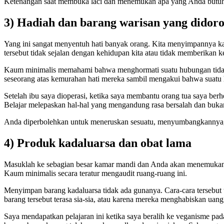
Ketenangan saat membuka laci dan menemukan apa yang Anda butuhka
3) Hadiah dan barang warisan yang didoro
Yang ini sangat menyentuh hati banyak orang. Kita menyimpannya ka
tersebut tidak sejalan dengan kehidupan kita atau tidak memberikan k
Kaum minimalis memahami bahwa menghormati suatu hubungan tidak be
seseorang atas kemurahan hati mereka sambil mengakui bahwa suatu h
Setelah ibu saya dioperasi, ketika saya membantu orang tua saya b
Belajar melepaskan hal-hal yang mengandung rasa bersalah dan bu
Anda diperbolehkan untuk meneruskan sesuatu, menyumbangkannya, a
4) Produk kadaluarsa dan obat lama
Masuklah ke sebagian besar kamar mandi dan Anda akan menemukan pro
Kaum minimalis secara teratur mengaudit ruang-ruang ini.
Menyimpan barang kadaluarsa tidak ada gunanya. Cara-cara tersebu
barang tersebut terasa sia-sia, atau karena mereka menghabiskan u
Saya mendapatkan pelajaran ini ketika saya beralih ke veganisme pad