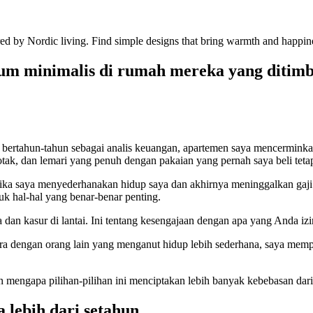
ed by Nordic living. Find simple designs that bring warmth and happine
aum minimalis di rumah mereka yang ditimb
ama bertahun-tahun sebagai analis keuangan, apartemen saya mencermin
tak, dan lemari yang penuh dengan pakaian yang pernah saya beli tetap
tika saya menyederhanakan hidup saya dan akhirnya meninggalkan gaji 
uk hal-hal yang benar-benar penting.
dan kasur di lantai. Ini tentang kesengajaan dengan apa yang Anda izi
ara dengan orang lain yang menganut hidup lebih sederhana, saya memp
dan mengapa pilihan-pilihan ini menciptakan lebih banyak kebebasan dar
 lebih dari setahun