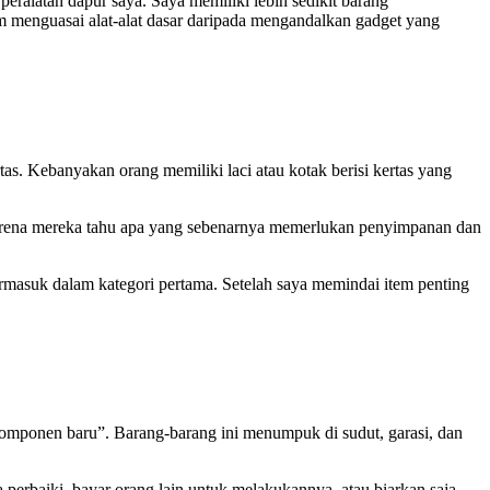
eralatan dapur saya. Saya memiliki lebih sedikit barang
 menguasai alat-alat dasar daripada mengandalkan gadget yang
as. Kebanyakan orang memiliki laci atau kotak berisi kertas yang
arena mereka tahu apa yang sebenarnya memerlukan penyimpanan dan
masuk dalam kategori pertama. Setelah saya memindai item penting
omponen baru”. Barang-barang ini menumpuk di sudut, garasi, dan
perbaiki, bayar orang lain untuk melakukannya, atau biarkan saja.