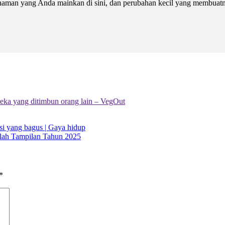
anaman yang Anda mainkan di sini, dan perubahan kecil yang membuat
reka yang ditimbun orang lain – VegOut
si yang bagus | Gaya hidup
alah Tampilan Tahun 2025
*