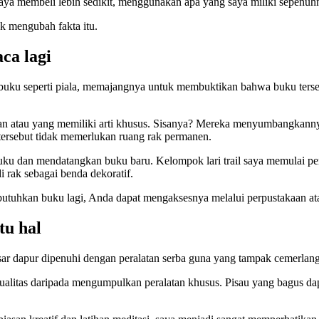
aya membeli lebih sedikit, menggunakan apa yang saya miliki sepenuhn
k mengubah fakta itu.
ca lagi
buku seperti piala, memajangnya untuk membuktikan bahwa buku terseb
 atau yang memiliki arti khusus. Sisanya? Mereka menyumbangkanny
ersebut tidak memerlukan ruang rak permanen.
ku dan mendatangkan buku baru. Kelompok lari trail saya memulai pert
 rak sebagai benda dekoratif.
utuhkan buku lagi, Anda dapat mengaksesnya melalui perpustakaan at
tu hal
besar dapur dipenuhi dengan peralatan serba guna yang tampak cemerla
ualitas daripada mengumpulkan peralatan khusus. Pisau yang bagus dapa