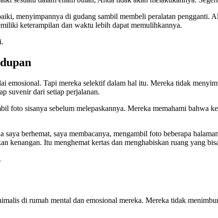
baiki, menyimpannya di gudang sambil membeli peralatan pengganti. 
liki keterampilan dan waktu lebih dapat memulihkannya.
i.
hidupan
ai emosional. Tapi mereka selektif dalam hal itu. Mereka tidak menyim
ap suvenir dari setiap perjalanan.
il foto sisanya sebelum melepaskannya. Mereka memahami bahwa kena
ua saya berhemat, saya membacanya, mengambil foto beberapa halaman
rikan kenangan. Itu menghemat kertas dan menghabiskan ruang yang bisa
.
minimalis di rumah mental dan emosional mereka. Mereka tidak menimbun